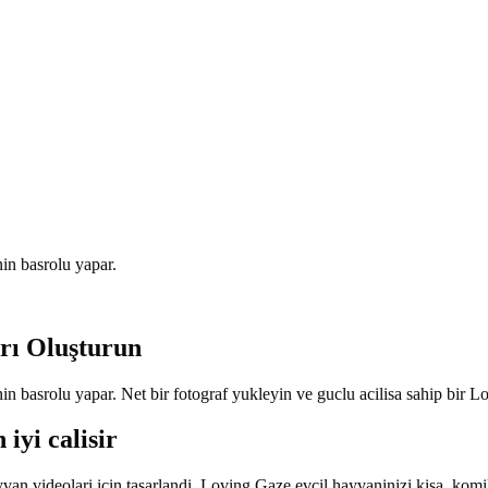
nin basrolu yapar.
rı Oluşturun
nin basrolu yapar. Net bir fotograf yukleyin ve guclu acilisa sahip bir 
iyi calisir
an videolari icin tasarlandi. Loving Gaze evcil hayvaninizi kisa, komik