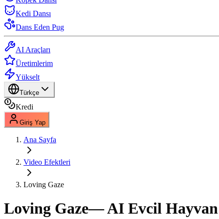
Kedi Dansı
Dans Eden Pug
AI Araçları
Üretimlerim
Yükselt
Türkçe
Kredi
Giriş Yap
Ana Sayfa
Video Efektleri
Loving Gaze
Loving Gaze
— AI Evcil Hayvan 