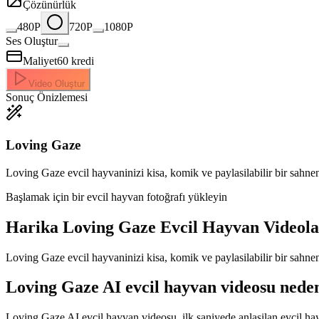
Çözünürlük
480P
720P
1080P
Ses Oluştur
Maliyet
60
kredi
Video Oluştur
Sonuç Önizlemesi
Loving Gaze
Loving Gaze evcil hayvaninizi kisa, komik ve paylasilabilir bir sahne
Başlamak için bir evcil hayvan fotoğrafı yükleyin
Harika
Loving Gaze Evcil Hayvan Videola
Loving Gaze evcil hayvaninizi kisa, komik ve paylasilabilir bir sahne
Loving Gaze AI evcil hayvan videosu neden 
Loving Gaze AI evcil hayvan videosu, ilk saniyede anlasilan evcil hayv