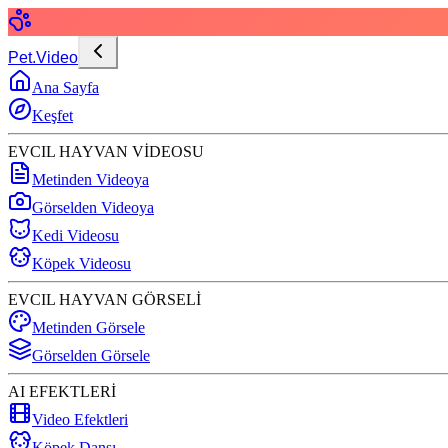
Pet.Video
Ana Sayfa
Keşfet
EVCIL HAYVAN VİDEOSU
Metinden Videoya
Görselden Videoya
Kedi Videosu
Köpek Videosu
EVCIL HAYVAN GÖRSELİ
Metinden Görsele
Görselden Görsele
AI EFEKTLERİ
Video Efektleri
Köpek Dansı