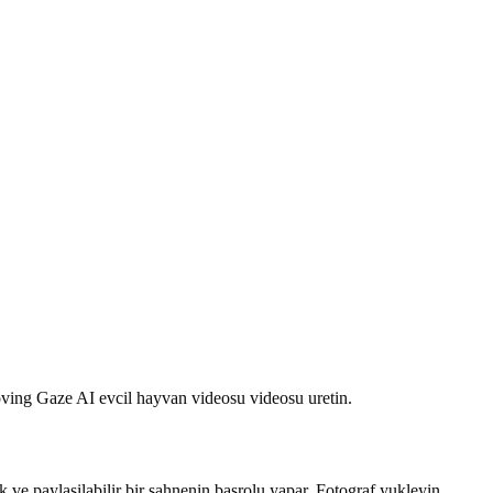
Loving Gaze AI evcil hayvan videosu videosu uretin.
 ve paylasilabilir bir sahnenin basrolu yapar. Fotograf yukleyin,