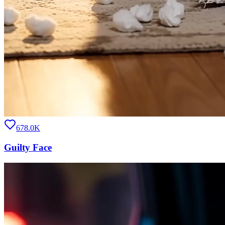
678.0K
Guilty Face