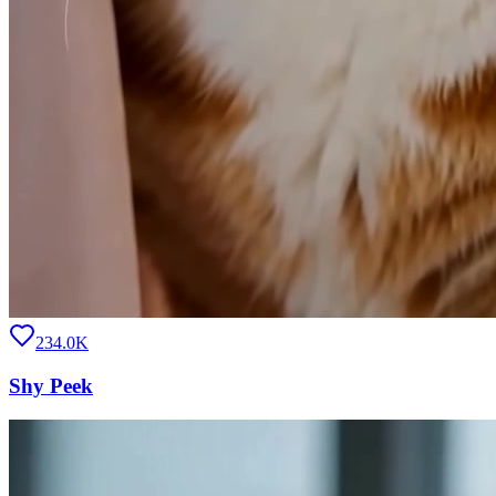
234.0K
Shy Peek