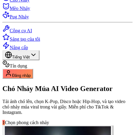
Mèo Nhảy
Pug Nhảy
Công cụ AI
Sáng tạo của tôi
Nâng cấp
Tiếng Việt
Tín dụng
Đăng nhập
Chó Nhảy Múa
AI Video Generator
Tải ảnh chó lên, chọn K-Pop, Disco hoặc Hip-Hop, và tạo video
chó nhảy múa viral trong vài giây. Miễn phí cho TikTok &
Instagram.
1
Chọn phong cách nhảy