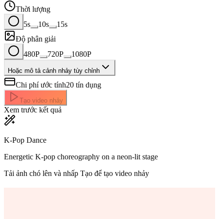
Thời lượng
5s
10s
15s
Độ phân giải
480P
720P
1080P
Hoặc mô tả cảnh nhảy tùy chỉnh
Chi phí ước tính
20
tín dụng
Tạo video nhảy
Xem trước kết quả
K-Pop Dance
Energetic K-pop choreography on a neon-lit stage
Tải ảnh chó lên và nhấp Tạo để tạo video nhảy