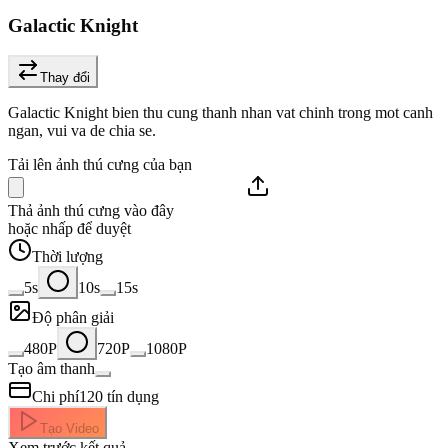
Galactic Knight
Thay đổi
Galactic Knight bien thu cung thanh nhan vat chinh trong mot canh
ngan, vui va de chia se.
Tải lên ảnh thú cưng của bạn
Thả ảnh thú cưng vào đây
hoặc nhấp để duyệt
Thời lượng
5s
10s
15s
Độ phân giải
480P
720P
1080P
Tạo âm thanh
Chi phí
120
tín dụng
Tạo Video
Xem trước kết quả