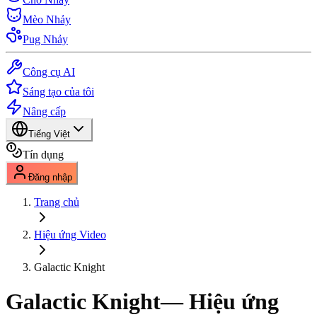
Mèo Nhảy
Pug Nhảy
Công cụ AI
Sáng tạo của tôi
Nâng cấp
Tiếng Việt
Tín dụng
Đăng nhập
Trang chủ
Hiệu ứng Video
Galactic Knight
Galactic Knight
— Hiệu ứng