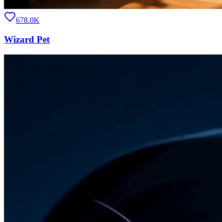
678.0K
Wizard Pet