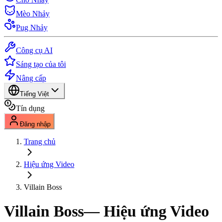
Mèo Nhảy
Pug Nhảy
Công cụ AI
Sáng tạo của tôi
Nâng cấp
Tiếng Việt
Tín dụng
Đăng nhập
Trang chủ
Hiệu ứng Video
Villain Boss
Villain Boss
— Hiệu ứng Video