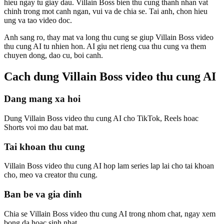
hieu ngay tu giay dau. Villain Boss bien thu cung thanh nhan vat
chinh trong mot canh ngan, vui va de chia se. Tai anh, chon hieu
ung va tao video doc.
Anh sang ro, thay mat va long thu cung se giup Villain Boss video
thu cung AI tu nhien hon. AI giu net rieng cua thu cung va them
chuyen dong, dao cu, boi canh.
Cach dung Villain Boss video thu cung AI
Dang mang xa hoi
Dung Villain Boss video thu cung AI cho TikTok, Reels hoac
Shorts voi mo dau bat mat.
Tai khoan thu cung
Villain Boss video thu cung AI hop lam series lap lai cho tai khoan
cho, meo va creator thu cung.
Ban be va gia dinh
Chia se Villain Boss video thu cung AI trong nhom chat, ngay xem
bong da hoac sinh nhat.