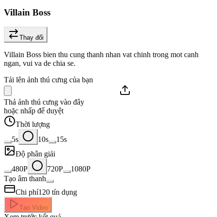
Villain Boss
Thay đổi
Villain Boss bien thu cung thanh nhan vat chinh trong mot canh
ngan, vui va de chia se.
Tải lên ảnh thú cưng của bạn
Thả ảnh thú cưng vào đây
hoặc nhấp để duyệt
Thời lượng
5s
10s
15s
Độ phân giải
480P
720P
1080P
Tạo âm thanh
Chi phí
120
tín dụng
Tạo Video
Xem trước kết quả