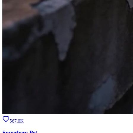
567.0K
Superhero Pet