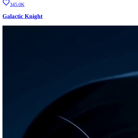
345.0K
Galactic Knight