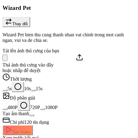
Wizard Pet
Thay đổi
Wizard Pet bien thu cung thanh nhan vat chinh trong mot canh
ngan, vui va de chia se.
Tải lên ảnh thú cưng của bạn
Thả ảnh thú cưng vào đây
hoặc nhấp để duyệt
Thời lượng
5s
10s
15s
Độ phân giải
480P
720P
1080P
Tạo âm thanh
Chi phí
120
tín dụng
Tạo Video
Xem trước kết quả