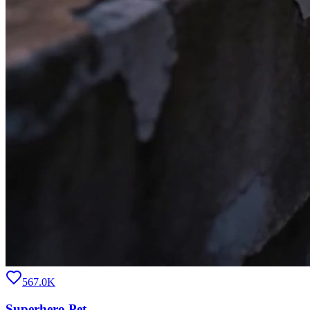
567.0K
Superhero Pet