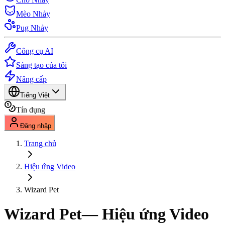
Mèo Nhảy
Pug Nhảy
Công cụ AI
Sáng tạo của tôi
Nâng cấp
Tiếng Việt
Tín dụng
Đăng nhập
Trang chủ
Hiệu ứng Video
Wizard Pet
Wizard Pet
— Hiệu ứng Video