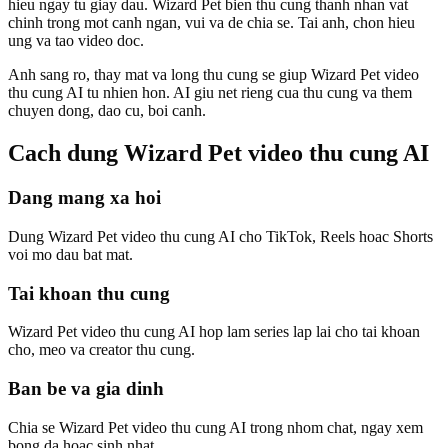
hieu ngay tu giay dau. Wizard Pet bien thu cung thanh nhan vat
chinh trong mot canh ngan, vui va de chia se. Tai anh, chon hieu
ung va tao video doc.
Anh sang ro, thay mat va long thu cung se giup Wizard Pet video
thu cung AI tu nhien hon. AI giu net rieng cua thu cung va them
chuyen dong, dao cu, boi canh.
Cach dung Wizard Pet video thu cung AI
Dang mang xa hoi
Dung Wizard Pet video thu cung AI cho TikTok, Reels hoac Shorts
voi mo dau bat mat.
Tai khoan thu cung
Wizard Pet video thu cung AI hop lam series lap lai cho tai khoan
cho, meo va creator thu cung.
Ban be va gia dinh
Chia se Wizard Pet video thu cung AI trong nhom chat, ngay xem
bong da hoac sinh nhat.