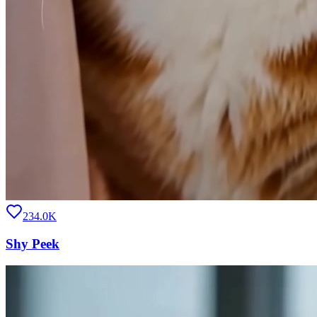
234.0K
Shy Peek