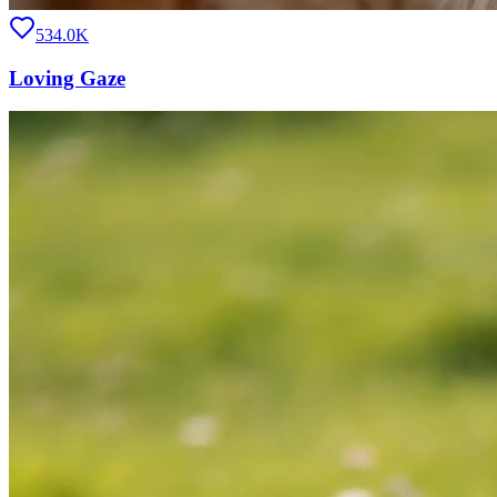
534.0K
Loving Gaze