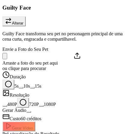
Guilty Face
Alterar
Guilty Face transforma seu pet no personagem principal de uma
cena curta, engracada e compartilhavel.
Envie a Foto do Seu Pet
Arraste a foto do seu pet aqui
ou clique para procurar
Duração
5s
10s
15s
Resolução
480P
720P
1080P
Gerar Áudio
Custo
60
créditos
Gerar Vídeo
Pré-visualização do Resultado