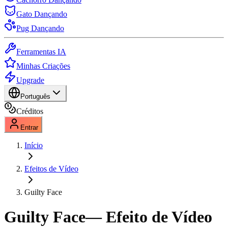
Gato Dançando
Pug Dançando
Ferramentas IA
Minhas Criações
Upgrade
Português
Créditos
Entrar
Início
Efeitos de Vídeo
Guilty Face
Guilty Face
— Efeito de Vídeo