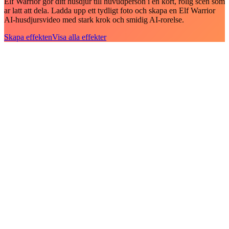
Elf Warrior gor ditt husdjur till huvudperson i en kort, rolig scen som
ar latt att dela. Ladda upp ett tydligt foto och skapa en Elf Warrior
AI-husdjursvideo med stark krok och smidig AI-rorelse.
Skapa effekten
Visa alla effekter