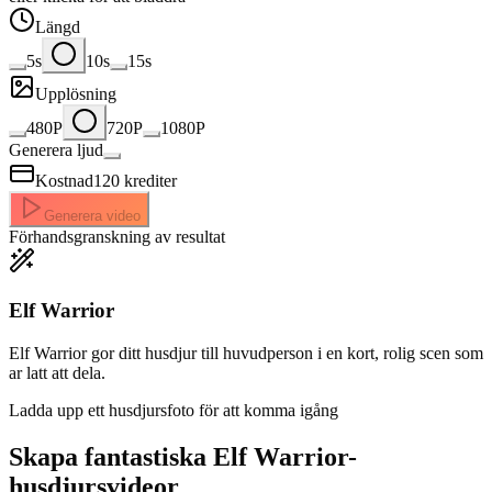
Längd
5s
10s
15s
Upplösning
480P
720P
1080P
Generera ljud
Kostnad
120
krediter
Generera video
Förhandsgranskning av resultat
Elf Warrior
Elf Warrior gor ditt husdjur till huvudperson i en kort, rolig scen som
ar latt att dela.
Ladda upp ett husdjursfoto för att komma igång
Skapa fantastiska
Elf Warrior-
husdjursvideor