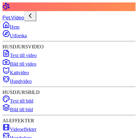
Pet.Video
Hem
Utforska
HUSDJURSVIDEO
Text till video
Bild till video
Kattvideo
Hundvideo
HUSDJURSBILD
Text till bild
Bild till bild
AI-EFFEKTER
Videoeffekter
Hundedans