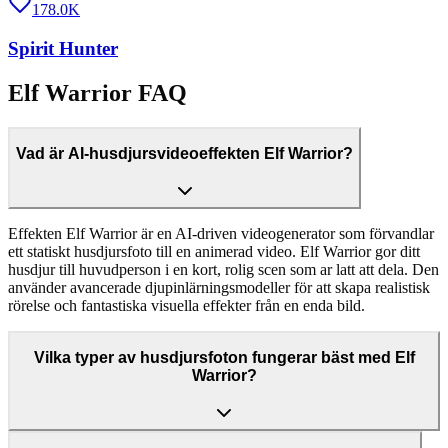
178.0K
Spirit Hunter
Elf Warrior FAQ
Vad är AI-husdjursvideoeffekten Elf Warrior?
Effekten Elf Warrior är en AI-driven videogenerator som förvandlar
ett statiskt husdjursfoto till en animerad video. Elf Warrior gor ditt
husdjur till huvudperson i en kort, rolig scen som ar latt att dela. Den
använder avancerade djupinlärningsmodeller för att skapa realistisk
rörelse och fantastiska visuella effekter från en enda bild.
Vilka typer av husdjursfoton fungerar bäst med Elf
Warrior?