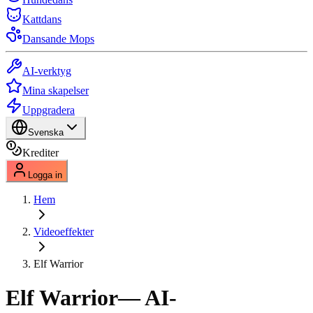
Kattdans
Dansande Mops
AI-verktyg
Mina skapelser
Uppgradera
Svenska
Krediter
Logga in
Hem
Videoeffekter
Elf Warrior
Elf Warrior
— AI-