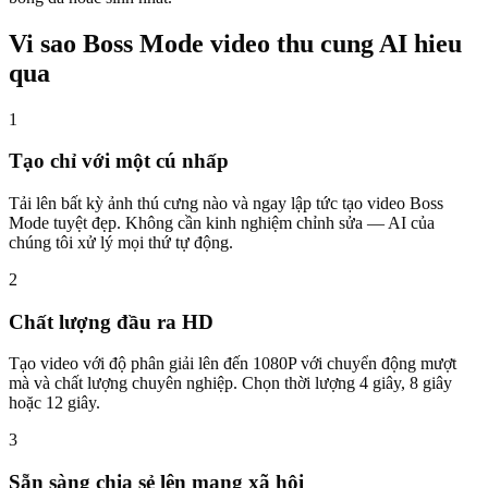
Vi sao Boss Mode video thu cung AI hieu
qua
1
Tạo chỉ với một cú nhấp
Tải lên bất kỳ ảnh thú cưng nào và ngay lập tức tạo video Boss
Mode tuyệt đẹp. Không cần kinh nghiệm chỉnh sửa — AI của
chúng tôi xử lý mọi thứ tự động.
2
Chất lượng đầu ra HD
Tạo video với độ phân giải lên đến 1080P với chuyển động mượt
mà và chất lượng chuyên nghiệp. Chọn thời lượng 4 giây, 8 giây
hoặc 12 giây.
3
Sẵn sàng chia sẻ lên mạng xã hội