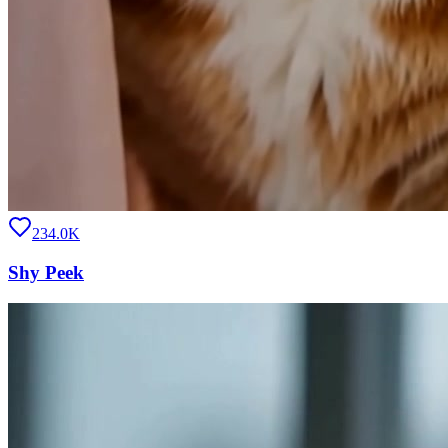
234.0K
Shy Peek