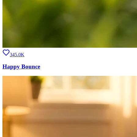
345.0K
Happy Bounce