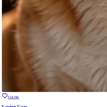
534.0K
Loving Gaze