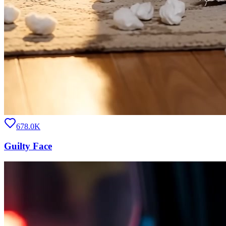
678.0K
Guilty Face