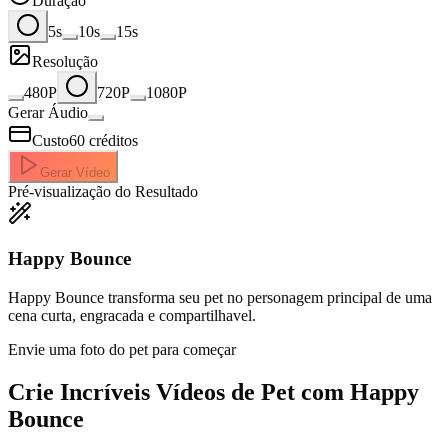
Duração
5s
10s
15s
Resolução
480P
720P
1080P
Gerar Áudio
Custo
60
créditos
Gerar Vídeo
Pré-visualização do Resultado
Happy Bounce
Happy Bounce transforma seu pet no personagem principal de uma
cena curta, engracada e compartilhavel.
Envie uma foto do pet para começar
Crie Incríveis
Vídeos de Pet com Happy
Bounce