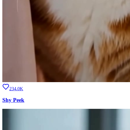
234.0K
Shy Peek