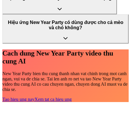
Hiệu ứng New Year Party có dùng được cho cả mèo
và chó không?
Cach dung New Year Party video thu
cung AI
New Year Party bien thu cung thanh nhan vat chinh trong mot canh
ngan, vui va de chia se. Tai len anh ro net va tao New Year Party
video thu cung AI co cau chuyen ngan, chuyen dong AI muot va de
chia se.
Tao hieu ung nay
Xem tat ca hieu ung