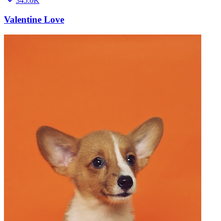
345.0K
Valentine Love