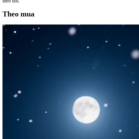
theo dõi.
Theo mua