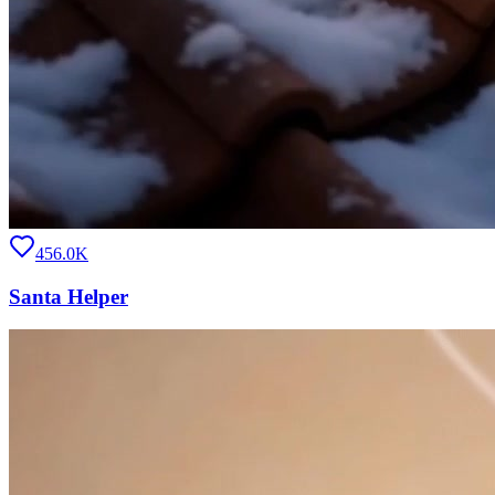
456.0K
Santa Helper