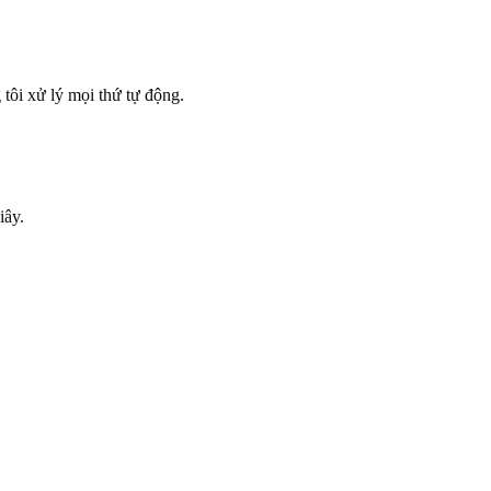
tôi xử lý mọi thứ tự động.
iây.