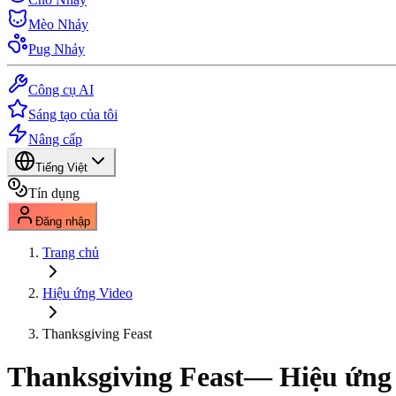
Mèo Nhảy
Pug Nhảy
Công cụ AI
Sáng tạo của tôi
Nâng cấp
Tiếng Việt
Tín dụng
Đăng nhập
Trang chủ
Hiệu ứng Video
Thanksgiving Feast
Thanksgiving Feast
— Hiệu ứng 