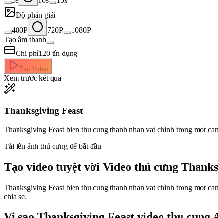
5s
10s
15s
Độ phân giải
480P
720P
1080P
Tạo âm thanh
Chi phí
120
tín dụng
Tạo Video
Xem trước kết quả
Thanksgiving Feast
Thanksgiving Feast bien thu cung thanh nhan vat chinh trong mot canh
Tải lên ảnh thú cưng để bắt đầu
Tạo video tuyệt vời
Video thú cưng Thanks
Thanksgiving Feast bien thu cung thanh nhan vat chinh trong mot can
chia se.
Vi sao Thanksgiving Feast video thu cung 