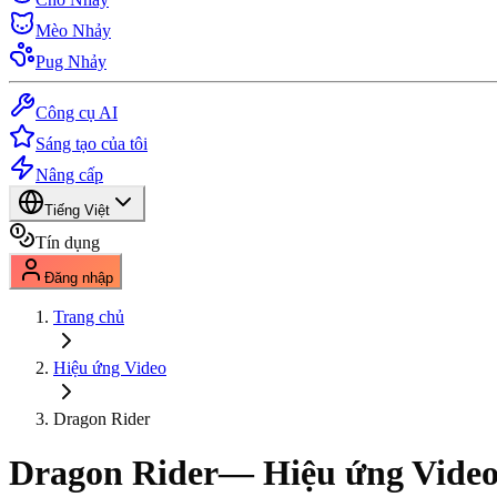
Mèo Nhảy
Pug Nhảy
Công cụ AI
Sáng tạo của tôi
Nâng cấp
Tiếng Việt
Tín dụng
Đăng nhập
Trang chủ
Hiệu ứng Video
Dragon Rider
Dragon Rider
— Hiệu ứng Video