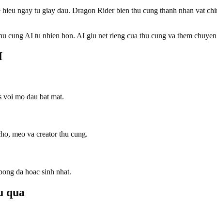
hieu ngay tu giay dau. Dragon Rider bien thu cung thanh nhan vat chin
hu cung AI tu nhien hon. AI giu net rieng cua thu cung va them chuyen
I
 voi mo dau bat mat.
cho, meo va creator thu cung.
bong da hoac sinh nhat.
u qua