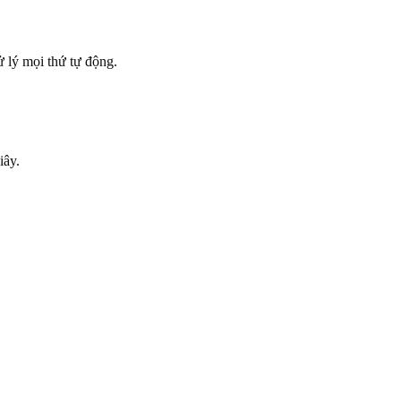
 lý mọi thứ tự động.
iây.