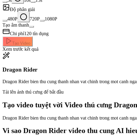
5s
10s
15s
Độ phân giải
480P
720P
1080P
Tạo âm thanh
Chi phí
120
tín dụng
Tạo Video
Xem trước kết quả
Dragon Rider
Dragon Rider bien thu cung thanh nhan vat chinh trong mot canh ngan
Tải lên ảnh thú cưng để bắt đầu
Tạo video tuyệt vời
Video thú cưng Dragon
Dragon Rider bien thu cung thanh nhan vat chinh trong mot canh ngan
Vi sao Dragon Rider video thu cung AI hie