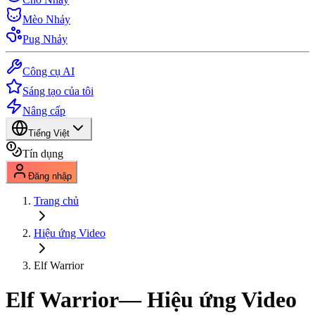
Mèo Nhảy
Pug Nhảy
Công cụ AI
Sáng tạo của tôi
Nâng cấp
Tiếng Việt
Tín dụng
Đăng nhập
Trang chủ
Hiệu ứng Video
Elf Warrior
Elf Warrior
— Hiệu ứng Video