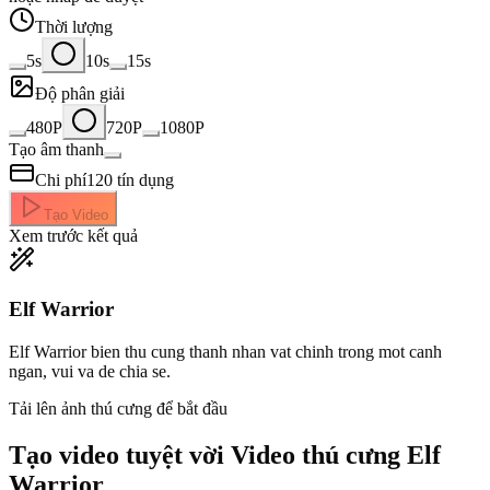
Thời lượng
5s
10s
15s
Độ phân giải
480P
720P
1080P
Tạo âm thanh
Chi phí
120
tín dụng
Tạo Video
Xem trước kết quả
Elf Warrior
Elf Warrior bien thu cung thanh nhan vat chinh trong mot canh
ngan, vui va de chia se.
Tải lên ảnh thú cưng để bắt đầu
Tạo video tuyệt vời
Video thú cưng Elf
Warrior