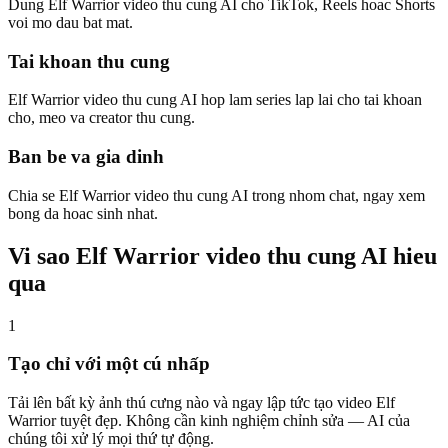
Dung Elf Warrior video thu cung AI cho TikTok, Reels hoac Shorts
voi mo dau bat mat.
Tai khoan thu cung
Elf Warrior video thu cung AI hop lam series lap lai cho tai khoan
cho, meo va creator thu cung.
Ban be va gia dinh
Chia se Elf Warrior video thu cung AI trong nhom chat, ngay xem
bong da hoac sinh nhat.
Vi sao Elf Warrior video thu cung AI hieu
qua
1
Tạo chỉ với một cú nhấp
Tải lên bất kỳ ảnh thú cưng nào và ngay lập tức tạo video Elf
Warrior tuyệt đẹp. Không cần kinh nghiệm chỉnh sửa — AI của
chúng tôi xử lý mọi thứ tự động.