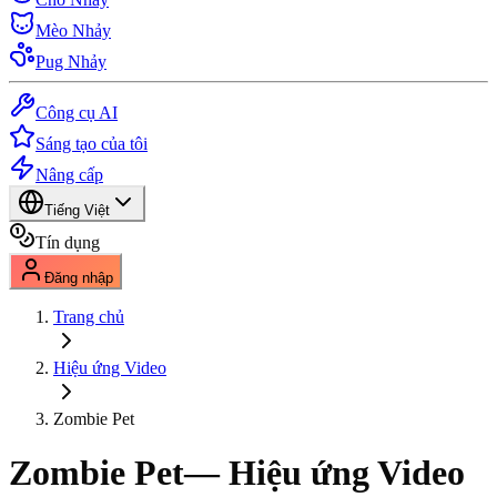
Mèo Nhảy
Pug Nhảy
Công cụ AI
Sáng tạo của tôi
Nâng cấp
Tiếng Việt
Tín dụng
Đăng nhập
Trang chủ
Hiệu ứng Video
Zombie Pet
Zombie Pet
— Hiệu ứng Video