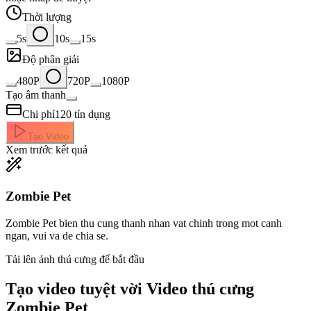
Thời lượng
5s
10s
15s
Độ phân giải
480P
720P
1080P
Tạo âm thanh
Chi phí
120
tín dụng
Tạo Video
Xem trước kết quả
Zombie Pet
Zombie Pet bien thu cung thanh nhan vat chinh trong mot canh
ngan, vui va de chia se.
Tải lên ảnh thú cưng để bắt đầu
Tạo video tuyệt vời
Video thú cưng
Zombie Pet