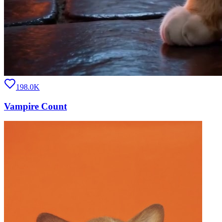
198.0K
Vampire Count